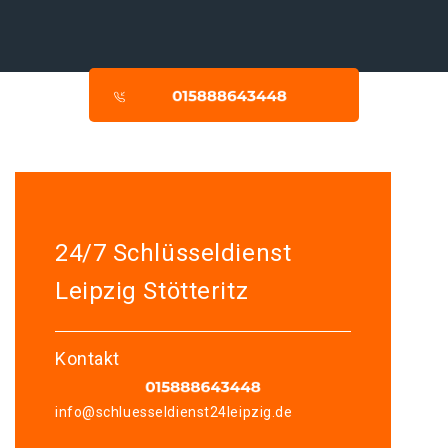
24/7 Schlüsseldienst
Leipzig Stötteritz
Kontakt
info@schluesseldienst24leipzig.de